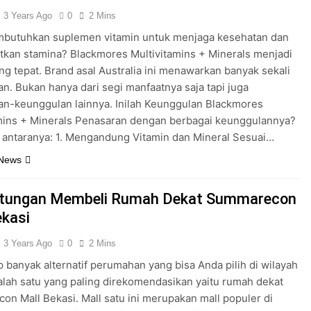
3 Years Ago
0
2 Mins
butuhkan suplemen vitamin untuk menjaga kesehatan dan
kan stamina? Blackmores Multivitamins + Minerals menjadi
ang tepat. Brand asal Australia ini menawarkan banyak sekali
n. Bukan hanya dari segi manfaatnya saja tapi juga
n-keunggulan lainnya. Inilah Keunggulan Blackmores
mins + Minerals Penasaran dengan berbagai keunggulannya?
i antaranya: 1. Mengandung Vitamin dan Mineral Sesuai…
 News
ntungan Membeli Rumah Dekat Summarecon
ekasi
3 Years Ago
0
2 Mins
 banyak alternatif perumahan yang bisa Anda pilih di wilayah
alah satu yang paling direkomendasikan yaitu rumah dekat
n Mall Bekasi. Mall satu ini merupakan mall populer di