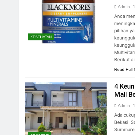
Admin
Anda mem
meningkat
pilihan y
keunggula
KESEHATAN
keunggula
Multivita
Berikut d
Read Full
4 Keu
Mall B
Admin
Ada cukup
Bekasi. S
Summareco