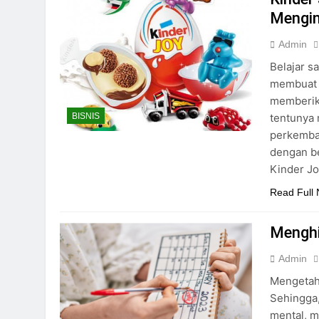
Mengin
Admin
Belajar s
membuat a
memberika
tentunya
BISNIS
perkemban
dengan b
Kinder J
Read Full
Menghi
Admin
Mengetah
Sehingga,
mental, m