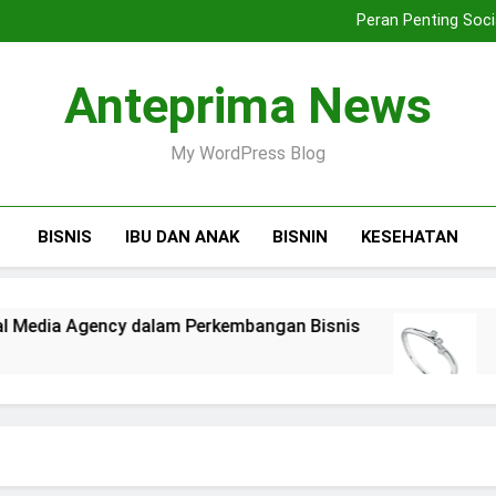
5 Manfaat Whir
Peran Penting Soc
Harga
4 Tips Memilih Show
5 Manfaat Whir
Anteprima News
Peran Penting Soc
Harga
4 Tips Memilih Show
My WordPress Blog
BISNIS
IBU DAN ANAK
BISNIN
KESEHATAN
gency dalam Perkembangan Bisnis
Harga Cinc
3 Weeks Ago