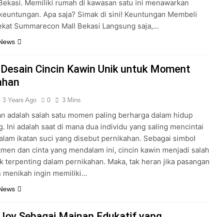
ekasi. Memiliki rumah di kawasan satu ini menawarkan
keuntungan. Apa saja? Simak di sini! Keuntungan Membeli
kat Summarecon Mall Bekasi Langsung saja,…
 News
n Desain Cincin Kawin Unik untuk Moment
ahan
3 Years Ago
0
3 Mins
n adalah salah satu momen paling berharga dalam hidup
. Ini adalah saat di mana dua individu yang saling mencintai
alam ikatan suci yang disebut pernikahan. Sebagai simbol
tmen dan cinta yang mendalam ini, cincin kawin menjadi salah
k terpenting dalam pernikahan. Maka, tak heran jika pasangan
 menikah ingin memiliki…
 News
 Joy Sebagai Mainan Edukatif yang