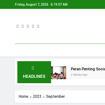
Skip
Friday, August 7, 2026
6:19:07 AM
to
content
ecara Gratis
Peran Penting Social Media A
2 Weeks Ago
HEADLINES
Home
2023
September