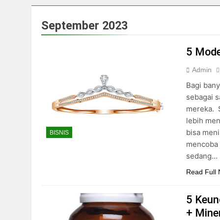
September 2023
5 Mode
Admin
Bagi bany
sebagai s
mereka. S
lebih men
bisa meni
BISNIS
mencoba 
sedang…
Read Full
5 Keun
+ Mine