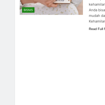
kehamilan
Anda bisa
BISNIS
mudah dan
Kehamila
Read Full