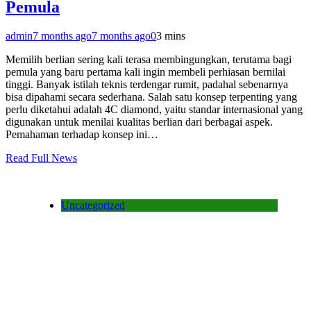
Pemula
admin
7 months ago
7 months ago
0
3 mins
Memilih berlian sering kali terasa membingungkan, terutama bagi
pemula yang baru pertama kali ingin membeli perhiasan bernilai
tinggi. Banyak istilah teknis terdengar rumit, padahal sebenarnya
bisa dipahami secara sederhana. Salah satu konsep terpenting yang
perlu diketahui adalah 4C diamond, yaitu standar internasional yang
digunakan untuk menilai kualitas berlian dari berbagai aspek.
Pemahaman terhadap konsep ini…
Read Full News
Uncategorized