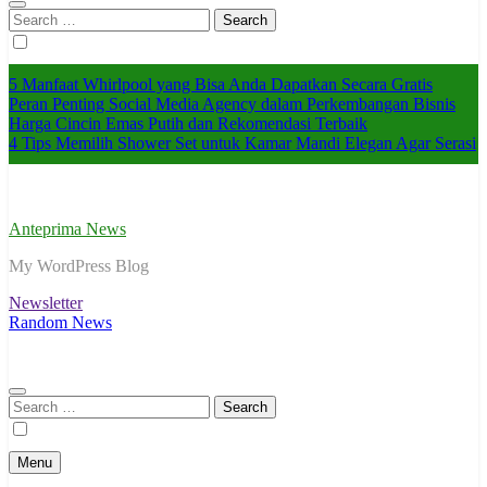
Search
for:
5 Manfaat Whirlpool yang Bisa Anda Dapatkan Secara Gratis
Peran Penting Social Media Agency dalam Perkembangan Bisnis
Harga Cincin Emas Putih dan Rekomendasi Terbaik
4 Tips Memilih Shower Set untuk Kamar Mandi Elegan Agar Serasi
Anteprima News
My WordPress Blog
Newsletter
Random News
Search
for:
Menu