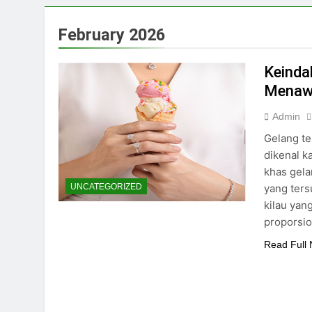
February 2026
Keinda
Menaw
Admin
Gelang te
dikenal k
khas gela
yang ter
UNCATEGORIZED
kilau yan
proporsio
Read Full