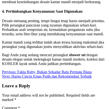
membuat keseimbangan desain kamar mandi menjadi berkurang.
4. Pertimbangkan Kenyamanan Saat Digunakan
Desain memang penting, tetapi fungsi tetap harus menjadi prioritas.
Pilih perangkat pancuran yang nyaman digunakan sehari-hari.
Perhatikan arah semprotan air, kemudahan pengaturan suhu jika
tersedia, serta fitur-fitur yang mendukung kenyamanan saat mandi.
Kamar mandi yang terlihat indah akan terasa kurang maksimal jika
perangkat yang digunakan justru menyulitkan aktivitas sehari-hari.
Bagi Anda yang sedang mencari perangkat
shower set
dengan
desain elegan untuk melengkapi kamar mandi modern, koleksi dari
KOHLER layak untuk Anda jadikan pertimbangan.
Post
Previous:
Fakta Ruby, Bukan Sekadar Batu Permata Biasa
Next:
Harga Cincin Emas Putih dan Rekomendasi Terbaik
navigation
Leave a Reply
Your email address will not be published.
Required fields are
marked
*
Comment
*