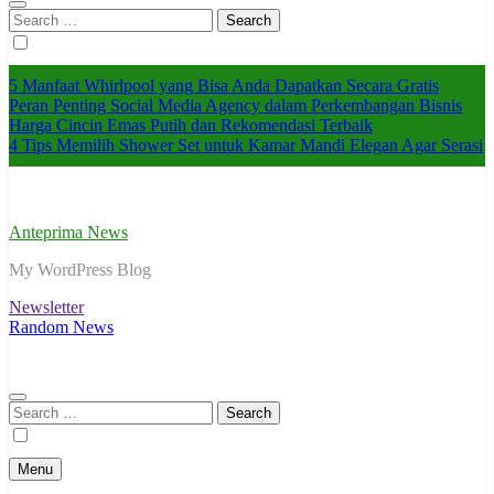
Search
for:
5 Manfaat Whirlpool yang Bisa Anda Dapatkan Secara Gratis
Peran Penting Social Media Agency dalam Perkembangan Bisnis
Harga Cincin Emas Putih dan Rekomendasi Terbaik
4 Tips Memilih Shower Set untuk Kamar Mandi Elegan Agar Serasi
Anteprima News
My WordPress Blog
Newsletter
Random News
Search
for:
Menu