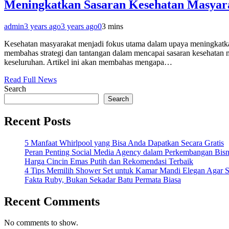
Meningkatkan Sasaran Kesehatan Masyara
admin
3 years ago
3 years ago
0
3 mins
Kesehatan masyarakat menjadi fokus utama dalam upaya meningkatkan k
membahas strategi dan tantangan dalam mencapai sasaran kesehatan 
keseluruhan. Artikel ini akan membahas mengapa…
Read Full News
Search
Search
Recent Posts
5 Manfaat Whirlpool yang Bisa Anda Dapatkan Secara Gratis
Peran Penting Social Media Agency dalam Perkembangan Bisn
Harga Cincin Emas Putih dan Rekomendasi Terbaik
4 Tips Memilih Shower Set untuk Kamar Mandi Elegan Agar S
Fakta Ruby, Bukan Sekadar Batu Permata Biasa
Recent Comments
No comments to show.