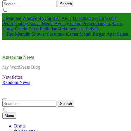
Search
for:
5 Manfaat Whirlpool yang Bisa Anda Dapatkan Secara Gratis
Peran Penting Social Media Agency dalam Perkembangan Bisnis
Harga Cincin Emas Putih dan Rekomendasi Terbaik
4 Tips Memilih Shower Set untuk Kamar Mandi Elegan Agar Serasi
Anteprima News
My WordPress Blog
Newsletter
Random News
Search
for:
Menu
Bisnis