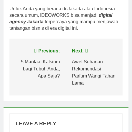
Untuk Anda yang berada di Jakarta atau Indonesia
secara umum, IDEOWORKS bisa menjadi
digital
agency
Jakarta
terpercaya yang mampu menjawab
tantangan bisnis di era digital ini.
Post
Previous:
Next:
navigation
5 Manfaat Kalsium
Awet Seharian:
bagi Tubuh Anda,
Rekomendasi
Apa Saja?
Parfum Wangi Tahan
Lama
LEAVE A REPLY