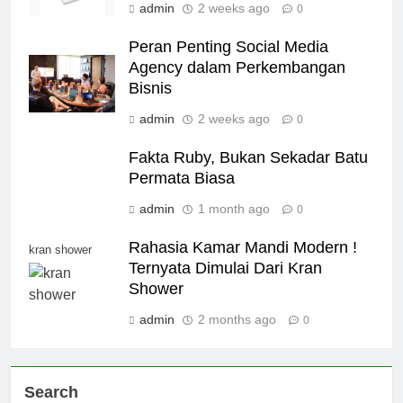
admin
2 weeks ago
0
Peran Penting Social Media
Agency dalam Perkembangan
Bisnis
admin
2 weeks ago
0
Fakta Ruby, Bukan Sekadar Batu
Permata Biasa
admin
1 month ago
0
Rahasia Kamar Mandi Modern !
kran shower
Ternyata Dimulai Dari Kran
Shower
admin
2 months ago
0
Search