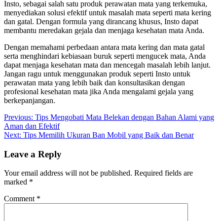
Insto, sebagai salah satu produk perawatan mata yang terkemuka,
menyediakan solusi efektif untuk masalah mata seperti mata kering
dan gatal. Dengan formula yang dirancang khusus, Insto dapat
membantu meredakan gejala dan menjaga kesehatan mata Anda.
Dengan memahami perbedaan antara mata kering dan mata gatal
serta menghindari kebiasaan buruk seperti mengucek mata, Anda
dapat menjaga kesehatan mata dan mencegah masalah lebih lanjut.
Jangan ragu untuk menggunakan produk seperti Insto untuk
perawatan mata yang lebih baik dan konsultasikan dengan
profesional kesehatan mata jika Anda mengalami gejala yang
berkepanjangan.
Post
Previous:
Tips Mengobati Mata Belekan dengan Bahan Alami yang
Aman dan Efektif
navigation
Next:
Tips Memilih Ukuran Ban Mobil yang Baik dan Benar
Leave a Reply
Your email address will not be published.
Required fields are
marked
*
Comment
*