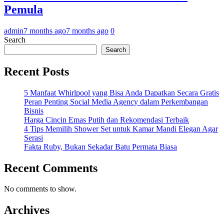
Pemula
admin
7 months ago
7 months ago
0
Search
Search
Recent Posts
5 Manfaat Whirlpool yang Bisa Anda Dapatkan Secara Gratis
Peran Penting Social Media Agency dalam Perkembangan
Bisnis
Harga Cincin Emas Putih dan Rekomendasi Terbaik
4 Tips Memilih Shower Set untuk Kamar Mandi Elegan Agar
Serasi
Fakta Ruby, Bukan Sekadar Batu Permata Biasa
Recent Comments
No comments to show.
Archives