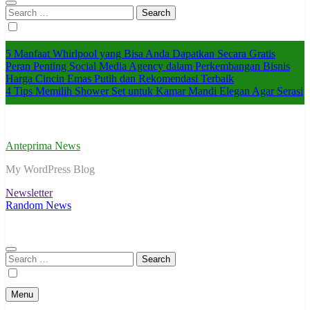
Search
for:
5 Manfaat Whirlpool yang Bisa Anda Dapatkan Secara Gratis
Peran Penting Social Media Agency dalam Perkembangan Bisnis
Harga Cincin Emas Putih dan Rekomendasi Terbaik
4 Tips Memilih Shower Set untuk Kamar Mandi Elegan Agar Serasi
Anteprima News
My WordPress Blog
Newsletter
Random News
Search
for:
Menu