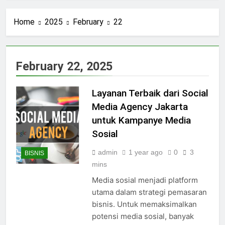
Peran Penting Social Media
Agency dalam
Home
2025
February
22
Perkembangan Bisnis
2 Weeks Ago
Harga Cincin Emas Putih
dan Rekomendasi Terbaik
3 Weeks Ago
February 22, 2025
4 Tips Memilih Shower Set
untuk Kamar Mandi Elegan
Agar Serasi
Layanan Terbaik dari Social
1 Month Ago
Fakta Ruby, Bukan
Media Agency Jakarta
Sekadar Batu Permata
untuk Kampanye Media
Biasa
2 Months Ago
Sosial
Rahasia Kamar Mandi
Modern ! Ternyata Dimulai
admin
1 year ago
0
3
BISNIS
Dari Kran Shower
2 Months Ago
mins
Rekomendasi Kado
Pernikahan Elegan untuk
Media sosial menjadi platform
Momen Spesial yang
utama dalam strategi pemasaran
3 Months Ago
Berkesan
Strategi Pemasaran
bisnis. Untuk memaksimalkan
Digital Paling Ampuh
potensi media sosial, banyak
dari Social Media