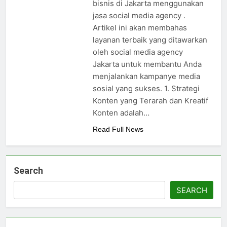
3 Months Ago
bisnis di Jakarta menggunakan
Agency Jakarta di
7 Inspirasi Kado
jasa social media agency .
Tahun 2026
Ulang Tahun untuk
Artikel ini akan membahas
Sahabat dari The
4 Months Ago
layanan terbaik yang ditawarkan
Palace
4 Layanan Social Media Agency
oleh social media agency
Jakarta Untuk Kebutuhan
Bisnis Anda
Jakarta untuk membantu Anda
5 Months Ago
menjalankan kampanye media
sosial yang sukses. 1. Strategi
Konten yang Terarah dan Kreatif
Konten adalah…
Read Full News
Search
SEARCH