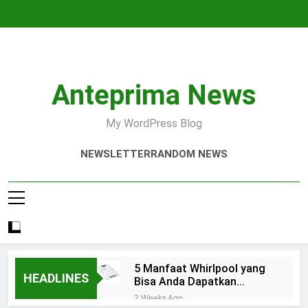
Skip
to
content
Anteprima News
My WordPress Blog
NEWSLETTER
RANDOM NEWS
5 Manfaat Whirlpool yang
HEADLINES
Bisa Anda Dapatkan
Secara Gratis
2 Weeks Ago